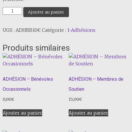
quantité
Ajouter au panier
de
ADHÉSION
UGS :
ADHBB10€
Catégorie :
1-Adhésions
–
Bénévoles
-
Produits similaires
Boîtes
à
Lire
ADHÉSION – Bénévoles
ADHÉSION – Membres de
Occasionnels
Soutien
0,00
€
15,00
€
Ajouter au panier
Ajouter au panier