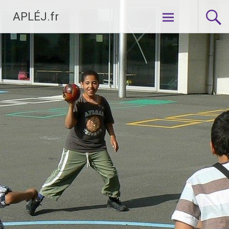
Aller
APLÉJ.fr
au
contenu
principal